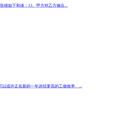
竣如下和谈：13、甲方对乙方做出...
伴可以或许正在新的一年连结更高的工做效率、...