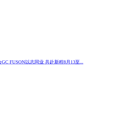
USON以志同业 共赴新程8月13至...