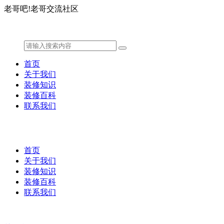
老哥吧!老哥交流社区
首页
关于我们
装修知识
装修百科
联系我们
首页
关于我们
装修知识
装修百科
联系我们