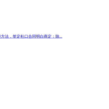
方法，签定杜口合同明白商定：除...