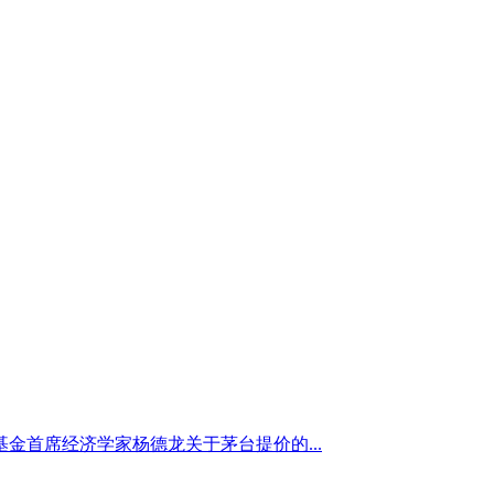
基金首席经济学家杨德龙关于茅台提价的...