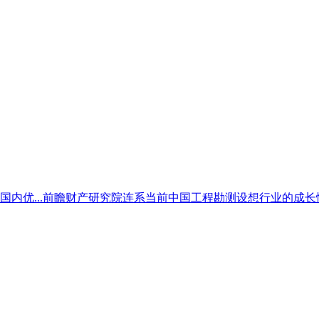
内优...前瞻财产研究院连系当前中国工程勘测设想行业的成长情