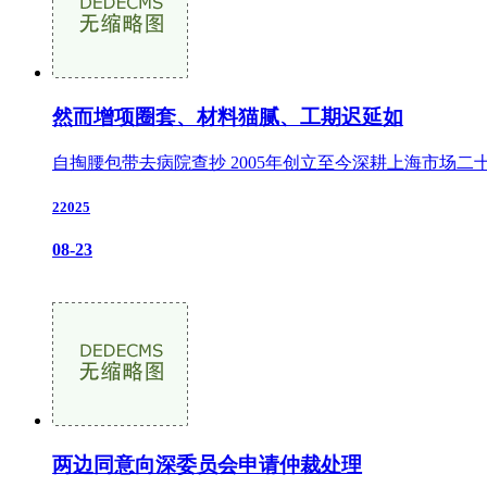
然而增项圈套、材料猫腻、工期迟延如
自掏腰包带去病院查抄 2005年创立至今深耕上海市场
22025
08-23
两边同意向深委员会申请仲裁处理