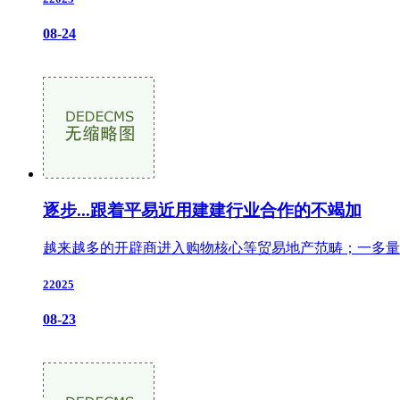
08-24
逐步...跟着平易近用建建行业合作的不竭加
越来越多的开辟商进入购物核心等贸易地产范畴；一多量国
22025
08-23