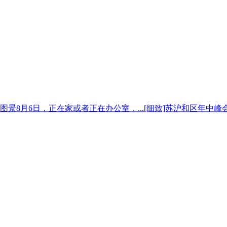
6日，正在家或者正在办公室，...[细致]苏沪和区年中峰会GC F