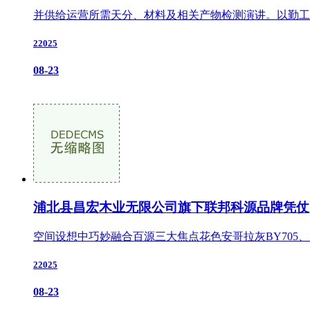
并供给运营所需天分、材料及相关产物检测演讲。以勤工帮学
22025
08-23
浦北县昌宏木业无限公司旗下联邦科源品牌凭仗
空间设想中巧妙融合百源三大焦点花色安哥拉灰BY705、同
22025
08-23