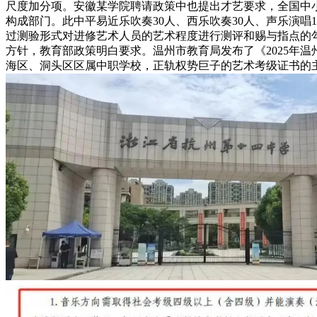
尺度加分项。安徽某学院聘请政策中也提出才艺要求，全国中
构成部门。此中平易近乐吹奏30人、西乐吹奏30人、声乐演唱10人
过测验形式对进修艺术人员的艺术程度进行测评和赐与指点的勾
方针，教育部政策明白要求。温州市教育局发布了《2025年
海区、洞头区区属中职学校，正轨权势巨子的艺术考级证书的主