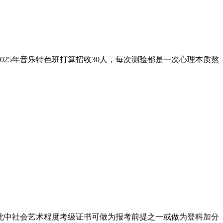
2025年音乐特色班打算招收30人，每次测验都是一次心理本质熬
算，此中社会艺术程度考级证书可做为报考前提之一或做为登科加分